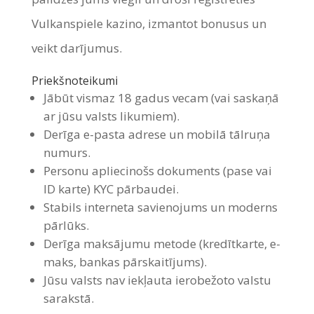
Vulkanspiele kazino, izmantot bonusus un
veikt darījumus.
Priekšnoteikumi
Jābūt vismaz 18 gadus vecam (vai saskaņā
ar jūsu valsts likumiem).
Derīga e-pasta adrese un mobilā tālruņa
numurs.
Personu apliecinošs dokuments (pase vai
ID karte) KYC pārbaudei.
Stabils interneta savienojums un moderns
pārlūks.
Derīga maksājumu metode (kredītkarte, e-
maks, bankas pārskaitījums).
Jūsu valsts nav iekļauta ierobežoto valstu
sarakstā.