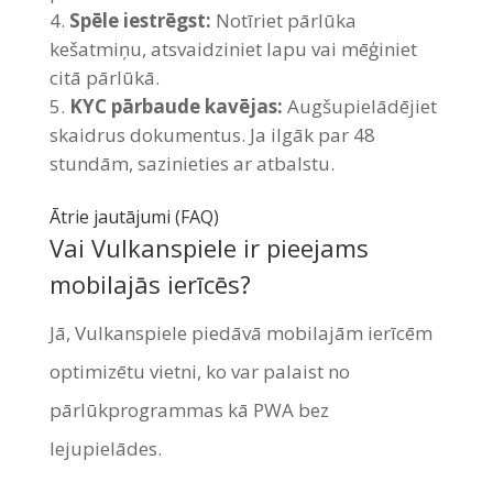
Spēle iestrēgst:
Notīriet pārlūka
kešatmiņu, atsvaidziniet lapu vai mēģiniet
citā pārlūkā.
KYC pārbaude kavējas:
Augšupielādējiet
skaidrus dokumentus. Ja ilgāk par 48
stundām, sazinieties ar atbalstu.
Ātrie jautājumi (FAQ)
Vai Vulkanspiele ir pieejams
mobilajās ierīcēs?
Jā, Vulkanspiele piedāvā mobilajām ierīcēm
optimizētu vietni, ko var palaist no
pārlūkprogrammas kā PWA bez
lejupielādes.