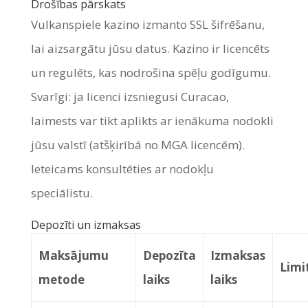
Drošības pārskats
Vulkanspiele kazino izmanto SSL šifrēšanu,
lai aizsargātu jūsu datus. Kazino ir licencēts
un regulēts, kas nodrošina spēļu godīgumu.
Svarīgi: ja licenci izsniegusi Curacao,
laimests var tikt aplikts ar ienākuma nodokli
jūsu valstī (atšķirībā no MGA licencēm).
Ieteicams konsultēties ar nodokļu
speciālistu.
Depozīti un izmaksas
Maksājumu
Depozīta
Izmaksas
Limi
metode
laiks
laiks