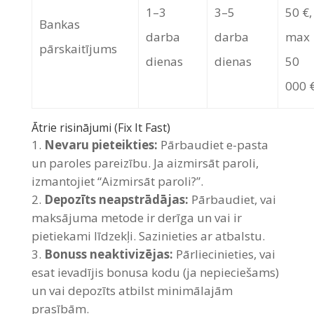
1–3
3–5
50 €,
Bankas
darba
darba
max
pārskaitījums
dienas
dienas
50
000 
Ātrie risinājumi (Fix It Fast)
Nevaru pieteikties:
Pārbaudiet e-pasta
un paroles pareizību. Ja aizmirsāt paroli,
izmantojiet “Aizmirsāt paroli?”.
Depozīts neapstrādājas:
Pārbaudiet, vai
maksājuma metode ir derīga un vai ir
pietiekami līdzekļi. Sazinieties ar atbalstu.
Bonuss neaktivizējas:
Pārliecinieties, vai
esat ievadījis bonusa kodu (ja nepieciešams)
un vai depozīts atbilst minimālajām
prasībām.