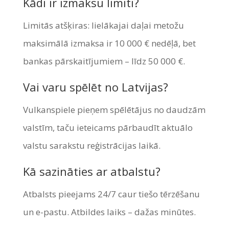
Kādi ir izmaksu limiti?
Limitās atšķiras: lielākajai daļai metožu
maksimālā izmaksa ir 10 000 € nedēļā, bet
bankas pārskaitījumiem – līdz 50 000 €.
Vai varu spēlēt no Latvijas?
Vulkanspiele pieņem spēlētājus no daudzām
valstīm, taču ieteicams pārbaudīt aktuālo
valstu sarakstu reģistrācijas laikā.
Kā sazināties ar atbalstu?
Atbalsts pieejams 24/7 caur tiešo tērzēšanu
un e-pastu. Atbildes laiks – dažas minūtes.