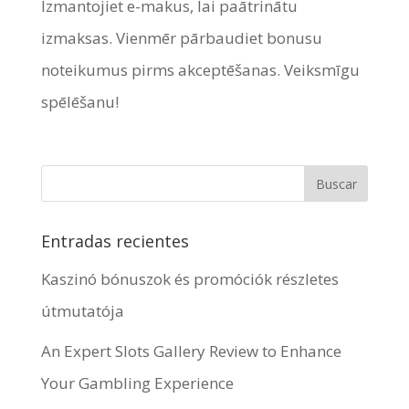
Izmantojiet e-makus, lai paātrinātu
izmaksas. Vienmēr pārbaudiet bonusu
noteikumus pirms akceptēšanas. Veiksmīgu
spēlēšanu!
Entradas recientes
Kaszinó bónuszok és promóciók részletes
útmutatója
An Expert Slots Gallery Review to Enhance
Your Gambling Experience