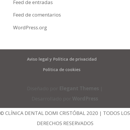
Feed de entradas
Feed de comentarios
WordPress.org
Aviso legal y Política de privacidad
Política de cookies
Diseñado por
Elegant Themes
|
Desarrollado por
WordPress
© CLÍNICA DENTAL DOMI CRISTÓBAL 2020 | TODOS LOS
DERECHOS RESERVADOS