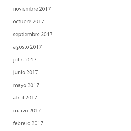
noviembre 2017
octubre 2017
septiembre 2017
agosto 2017
julio 2017
junio 2017
mayo 2017
abril 2017
marzo 2017
febrero 2017