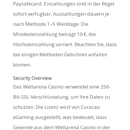
Paysafecard. Einzahlungen sind in der Regel
sofort verfügbar, Auszahlungen dauern je
nach Methode 1–5 Werktage. Die
Mindesteinzahlung beträgt 10 €, die
Höchsteinzahlung variiert. Beachten Sie, dass
bei einigen Methoden Gebühren anfallen
können.
Security Overview
Das Wettarena Casino verwendet eine 256-
Bit-SSL-Verschlüsselung, um Ihre Daten zu
schützen. Die Lizenz wird von Curacao
eGaming ausgestellt, was bedeutet, dass
Gewinne aus dem Wettarena Casino in der