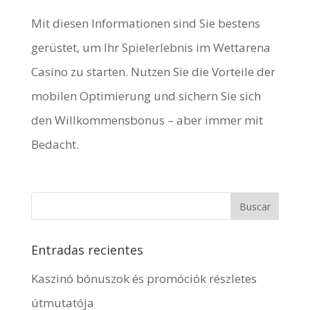
Mit diesen Informationen sind Sie bestens
gerüstet, um Ihr Spielerlebnis im Wettarena
Casino zu starten. Nutzen Sie die Vorteile der
mobilen Optimierung und sichern Sie sich
den Willkommensbonus – aber immer mit
Bedacht.
Entradas recientes
Kaszinó bónuszok és promóciók részletes
útmutatója