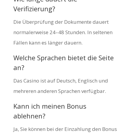
Verifizierung?
Die Überprüfung der Dokumente dauert
normalerweise 24–48 Stunden. In seltenen
Fällen kann es länger dauern.
Welche Sprachen bietet die Seite
an?
Das Casino ist auf Deutsch, Englisch und
mehreren anderen Sprachen verfügbar.
Kann ich meinen Bonus
ablehnen?
Ja, Sie können bei der Einzahlung den Bonus