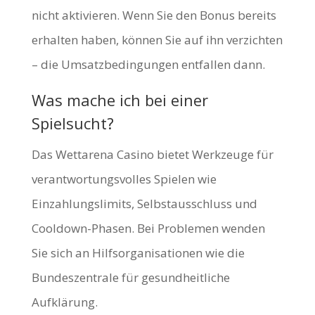
nicht aktivieren. Wenn Sie den Bonus bereits
erhalten haben, können Sie auf ihn verzichten
– die Umsatzbedingungen entfallen dann.
Was mache ich bei einer
Spielsucht?
Das Wettarena Casino bietet Werkzeuge für
verantwortungsvolles Spielen wie
Einzahlungslimits, Selbstausschluss und
Cooldown-Phasen. Bei Problemen wenden
Sie sich an Hilfsorganisationen wie die
Bundeszentrale für gesundheitliche
Aufklärung.