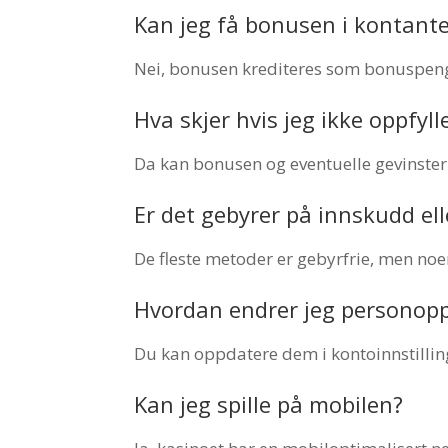
Kan jeg få bonusen i kontante
Nei, bonusen krediteres som bonuspenge
Hva skjer hvis jeg ikke oppfyl
Da kan bonusen og eventuelle gevinster bl
Er det gebyrer på innskudd ell
De fleste metoder er gebyrfrie, men noen
Hvordan endrer jeg personop
Du kan oppdatere dem i kontoinnstilli
Kan jeg spille på mobilen?