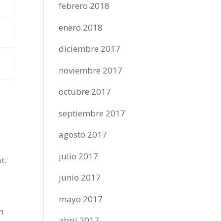
febrero 2018
enero 2018
diciembre 2017
noviembre 2017
octubre 2017
septiembre 2017
agosto 2017
julio 2017
t.
junio 2017
mayo 2017
n
abril 2017