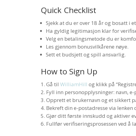
Quick Checklist
Sjekk at du er over 18 år og bosatt i et
Ha gyldig legitimasjon klar for verifis
Velg en betalingsmetode du er komfo
Les gjennom bonusvilkårene nøye.
Sett et budsjett og spill ansvarlig.
How to Sign Up
Gå til
WilliamHill
og klikk på “Registre
Fyll inn personopplysninger: navn, e-
Opprett et brukernavn og et sikkert p
Bekreft din e-postadresse via lenken 
Gjør ditt første innskudd og aktiver e
Fullfør verifiseringsprosessen ved å l