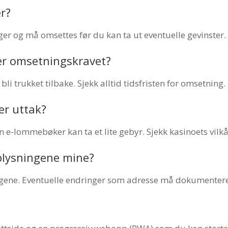
r?
r og må omsettes før du kan ta ut eventuelle gevinster.
ler omsetningskravet?
i trukket tilbake. Sjekk alltid tidsfristen for omsetning.
er uttak?
 e-lommebøker kan ta et lite gebyr. Sjekk kasinoets vilkå
plysningene mine?
ngene. Eventuelle endringer som adresse må dokumentere