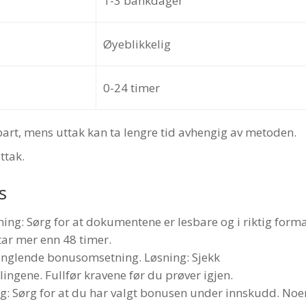
1-3 bankdager
Øyeblikkelig
0-24 timer
rt, mens uttak kan ta lengre tid avhengig av metoden.
ttak.
s
sning: Sørg for at dokumentene er lesbare og i riktig forma
tar mer enn 48 timer.
anglende bonusomsetning. Løsning: Sjekk
ingene. Fullfør kravene før du prøver igjen.
ng: Sørg for at du har valgt bonusen under innskudd. Noe