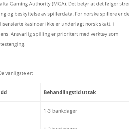
Malta Gaming Authority (MGA). Det betyr at det følger str
lling og beskyttelse av spillerdata. For norske spillere er d
isensierte kasinoer ikke er underlagt norsk skatt, i
ens. Ansvarlig spilling er prioritert med verktøy som
testenging.
e vanligste er:
udd
Behandlingstid uttak
1-3 bankdager