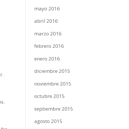
mayo 2016
abril 2016
marzo 2016
febrero 2016
enero 2016
diciembre 2015
r.
noviembre 2015
octubre 2015
s.
septiembre 2015
agosto 2015