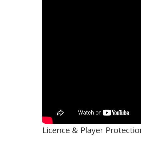
Licence & Player Protectio