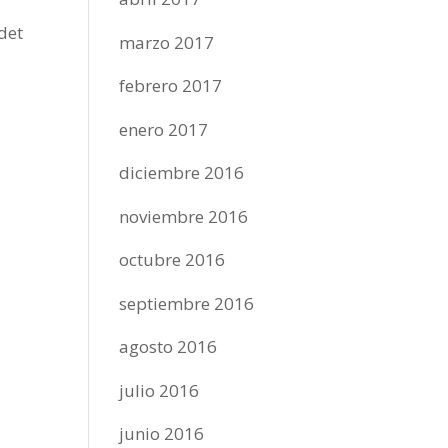
det
marzo 2017
febrero 2017
enero 2017
diciembre 2016
noviembre 2016
octubre 2016
septiembre 2016
agosto 2016
julio 2016
junio 2016