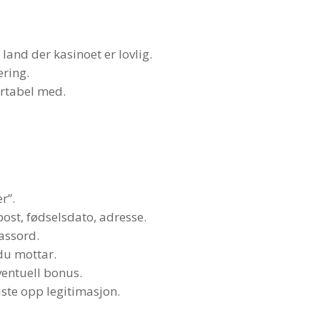
 land der kasinoet er lovlig.
ering.
rtabel med.
r”.
post, fødselsdato, adresse.
assord.
du mottar.
ventuell bonus.
aste opp legitimasjon.