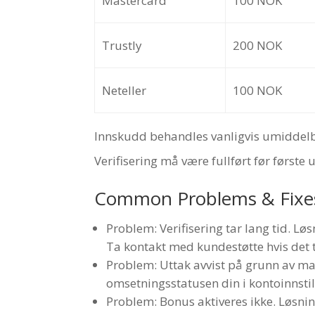
Mastercard
100 NOK
Trustly
200 NOK
Neteller
100 NOK
Innskudd behandles vanligvis umiddelba
Verifisering må være fullført før første u
Common Problems & Fixe
Problem: Verifisering tar lang tid. Lø
Ta kontakt med kundestøtte hvis det 
Problem: Uttak avvist på grunn av m
omsetningsstatusen din i kontoinnstill
Problem: Bonus aktiveres ikke. Løsni