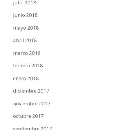
julio 2018
junio 2018
mayo 2018
abril 2018
marzo 2018
febrero 2018
enero 2018
diciembre 2017
noviembre 2017
octubre 2017
septiembre 2017