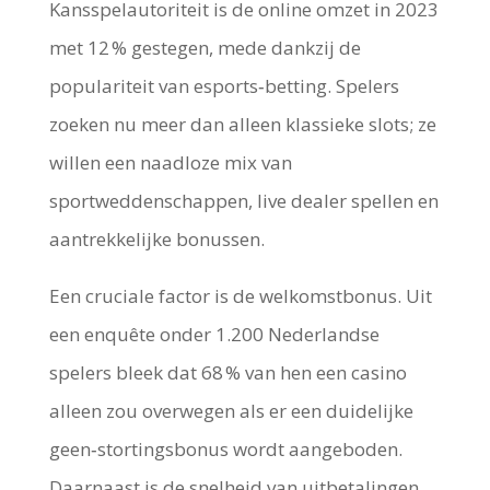
Kansspelautoriteit is de online omzet in 2023
met 12 % gestegen, mede dankzij de
populariteit van esports‑betting. Spelers
zoeken nu meer dan alleen klassieke slots; ze
willen een naadloze mix van
sportweddenschappen, live dealer spellen en
aantrekkelijke bonussen.
Een cruciale factor is de welkomstbonus. Uit
een enquête onder 1.200 Nederlandse
spelers bleek dat 68 % van hen een casino
alleen zou overwegen als er een duidelijke
geen‑stortingsbonus wordt aangeboden.
Daarnaast is de snelheid van uitbetalingen