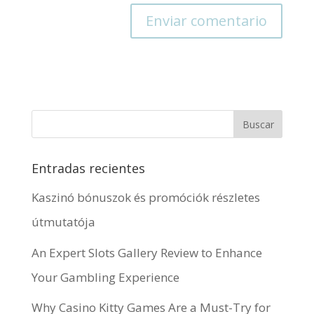
Entradas recientes
Kaszinó bónuszok és promóciók részletes
útmutatója
An Expert Slots Gallery Review to Enhance
Your Gambling Experience
Why Casino Kitty Games Are a Must-Try for