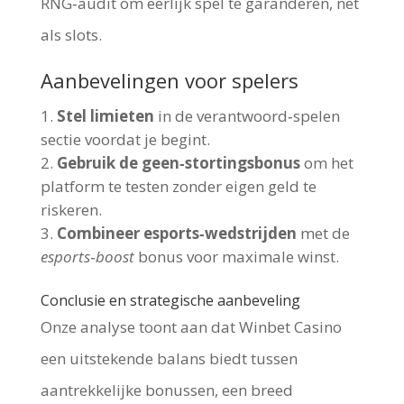
RNG‑audit om eerlijk spel te garanderen, net
als slots.
Aanbevelingen voor spelers
Stel limieten
in de verantwoord‑spelen
sectie voordat je begint.
Gebruik de geen‑stortingsbonus
om het
platform te testen zonder eigen geld te
riskeren.
Combineer esports‑wedstrijden
met de
esports‑boost
bonus voor maximale winst.
Conclusie en strategische aanbeveling
Onze analyse toont aan dat Winbet Casino
een uitstekende balans biedt tussen
aantrekkelijke bonussen, een breed