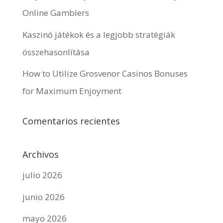
Online Gamblers
Kaszinó játékok és a legjobb stratégiák
összehasonlítása
How to Utilize Grosvenor Casinos Bonuses
for Maximum Enjoyment
Comentarios recientes
Archivos
julio 2026
junio 2026
mayo 2026