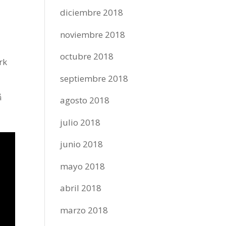
diciembre 2018
noviembre 2018
octubre 2018
rk
septiembre 2018
å
agosto 2018
julio 2018
junio 2018
mayo 2018
abril 2018
marzo 2018