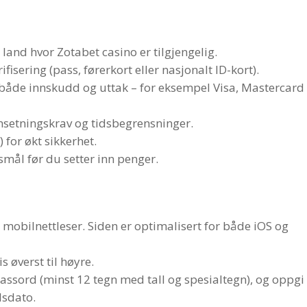
t land hvor Zotabet casino er tilgjengelig.
fisering (pass, førerkort eller nasjonalt ID-kort).
både innskudd og uttak – for eksempel Visa, Mastercard
msetningskrav og tidsbegrensninger.
 for økt sikkerhet.
mål før du setter inn penger.
n mobilnettleser. Siden er optimalisert for både iOS og
s øverst til høyre.
 passord (minst 12 tegn med tall og spesialtegn), og oppgi
lsdato.