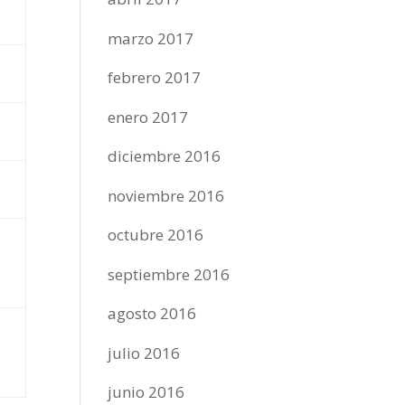
marzo 2017
febrero 2017
enero 2017
diciembre 2016
noviembre 2016
octubre 2016
septiembre 2016
agosto 2016
julio 2016
junio 2016