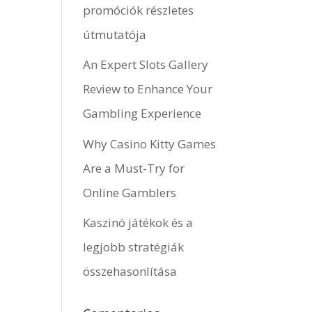
promóciók részletes
útmutatója
An Expert Slots Gallery
Review to Enhance Your
Gambling Experience
Why Casino Kitty Games
Are a Must-Try for
Online Gamblers
Kaszinó játékok és a
legjobb stratégiák
összehasonlítása