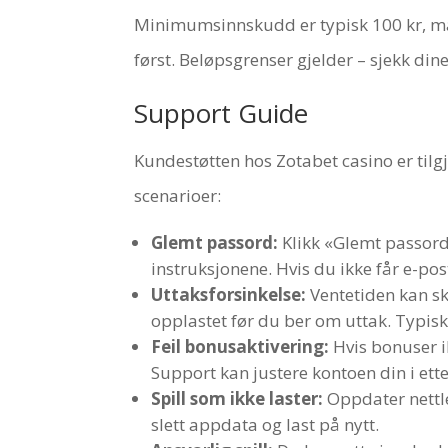
Minimumsinnskudd er typisk 100 kr, mak
først. Beløpsgrenser gjelder – sjekk din
Support Guide
Kundestøtten hos Zotabet casino er tilgj
scenarioer:
Glemt passord:
Klikk «Glemt passord?
instruksjonene. Hvis du ikke får e-pos
Uttaksforsinkelse:
Ventetiden kan sk
opplastet før du ber om uttak. Typis
Feil bonusaktivering:
Hvis bonuser i
Support kan justere kontoen din i ette
Spill som ikke laster:
Oppdater nettle
slett appdata og last på nytt.