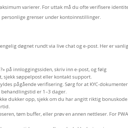
simum varierer. For uttak må du ofte verifisere identit
e personlige grenser under kontoinnstillinger.
engelig døgnet rundt via live chat og e-post. Her er vanli
» på innloggingssiden, skriv inn e-post, og følg
t, sjekk søppelpost eller kontakt support.
yldes pågående verifisering. Sørg for at KYC-dokumenter
k behandlingstid er 1–3 dager.
kke dukker opp, sjekk om du har angitt riktig bonuskode
rtid.
seren, tøm buffer, eller prøv en annen nettleser. For PWA