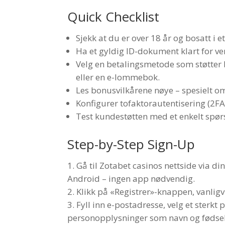
Quick Checklist
Sjekk at du er over 18 år og bosatt i e
Ha et gyldig ID-dokument klart for veri
Velg en betalingsmetode som støtter 
eller en e-lommebok.
Les bonusvilkårene nøye – spesielt o
Konfigurer tofaktorautentisering (2FA)
Test kundestøtten med et enkelt spørs
Step-by-Step Sign-Up
Gå til Zotabet casinos nettside via di
Android – ingen app nødvendig.
Klikk på «Registrer»-knappen, vanligvi
Fyll inn e-postadresse, velg et sterkt
personopplysninger som navn og fødse