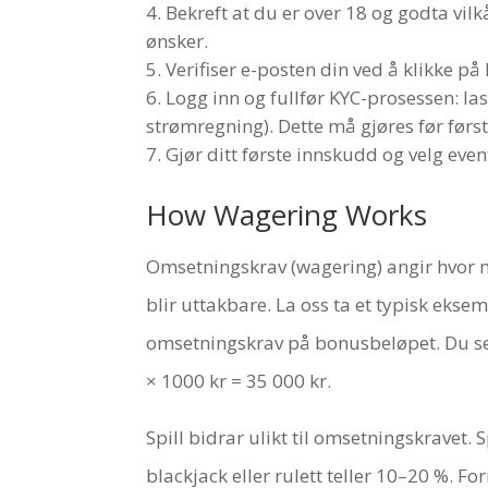
Bekreft at du er over 18 og godta vi
ønsker.
Verifiser e-posten din ved å klikke på
Logg inn og fullfør KYC-prosessen: la
strømregning). Dette må gjøres før først
Gjør ditt første innskudd og velg eve
How Wagering Works
Omsetningskrav (wagering) angir hvor
blir uttakbare. La oss ta et typisk ek
omsetningskrav på bonusbeløpet. Du sett
× 1000 kr = 35 000 kr.
Spill bidrar ulikt til omsetningskravet.
blackjack eller rulett teller 10–20 %. Fo