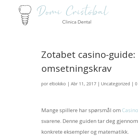
Zotabet casino-guide:
omsetningskrav
por
eltiokiko
|
Abr 11, 2017
|
Uncategorized
|
0
Mange spillere har spørsmål om
Casino
svarene. Denne guiden tar deg gjennom al
konkrete eksempler og matematikk.