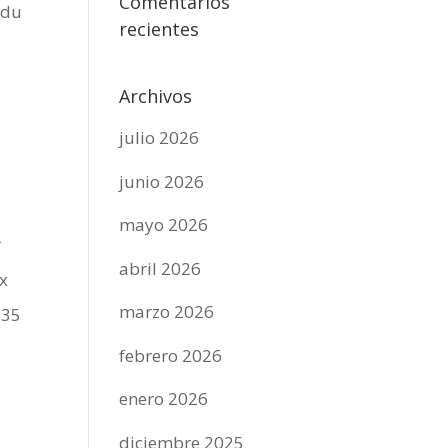
Comentarios
 du
recientes
Archivos
julio 2026
junio 2026
mayo 2026
r
abril 2026
5x
marzo 2026
 35
febrero 2026
enero 2026
diciembre 2025