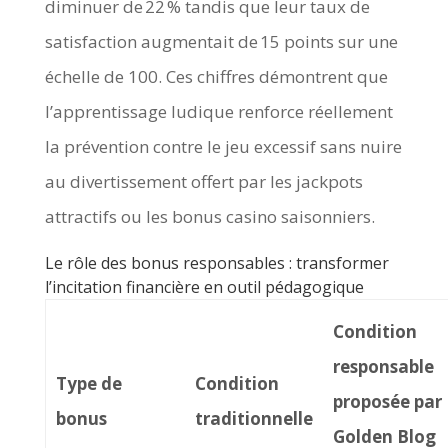
diminuer de 22 % tandis que leur taux de
satisfaction augmentait de 15 points sur une
échelle de 100. Ces chiffres démontrent que
l’apprentissage ludique renforce réellement
la prévention contre le jeu excessif sans nuire
au divertissement offert par les jackpots
attractifs ou les bonus casino saisonniers.
Le rôle des bonus responsables : transformer
l’incitation financière en outil pédagogique
Condition
responsable
Type de
Condition
proposée par
bonus
traditionnelle
Golden Blog