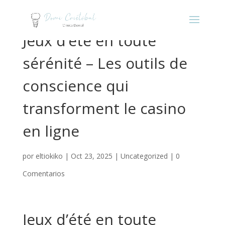
Jeux d’été en toute
sérénité – Les outils de
conscience qui
transforment le casino
en ligne
por
eltiokiko
|
Oct 23, 2025
|
Uncategorized
|
0
Comentarios
Jeux d’été en toute