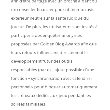
afin d’être partagé avec un proche aidant ou
un conseiller financier pour obtenir un avis
extérieur neutre sur la santé ludique du
joueur. De plus, les utilisateurs sont invités à
participer à des enquêtes anonymes
proposées par Golden Blog Awards afin que
leurs retours influencent directement le
développement futur des outils
responsables (par ex., ajout possible d’une
fonction « synchronisation avec calendrier
personnel » pour bloquer automatiquement
les créneaux dédiés aux jeux pendant les
soirées familiales).