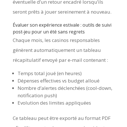
éventuelle d’un retour encadré lorsqu’ils
seront prêts à jouer sereinement à nouveau.
Évaluer son expérience estivale : outils de suivi
post‑jeu pour un été sans regrets
Chaque mois, les casinos responsables
génèrent automatiquement un tableau
récapitulatif envoyé par e‑mail contenant :
Temps total joué (en heures)
Dépenses effectives vs budget alloué
Nombre d’alertes déclenchées (cool‑down,
notification push)
Evolution des limites appliquées
Ce tableau peut être exporté au format PDF