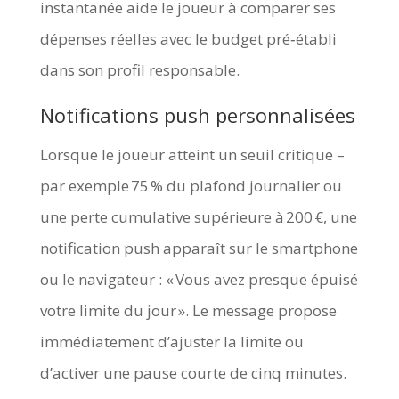
instantanée aide le joueur à comparer ses
dépenses réelles avec le budget pré‑établi
dans son profil responsable.
Notifications push personnalisées
Lorsque le joueur atteint un seuil critique –
par exemple 75 % du plafond journalier ou
une perte cumulative supérieure à 200 €, une
notification push apparaît sur le smartphone
ou le navigateur : « Vous avez presque épuisé
votre limite du jour ». Le message propose
immédiatement d’ajuster la limite ou
d’activer une pause courte de cinq minutes.