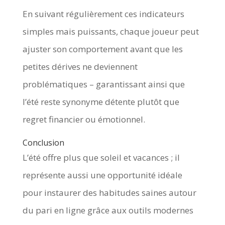
En suivant régulièrement ces indicateurs
simples mais puissants, chaque joueur peut
ajuster son comportement avant que les
petites dérives ne deviennent
problématiques – garantissant ainsi que
l’été reste synonyme détente plutôt que
regret financier ou émotionnel.
Conclusion
L’été offre plus que soleil et vacances ; il
représente aussi une opportunité idéale
pour instaurer des habitudes saines autour
du pari en ligne grâce aux outils modernes