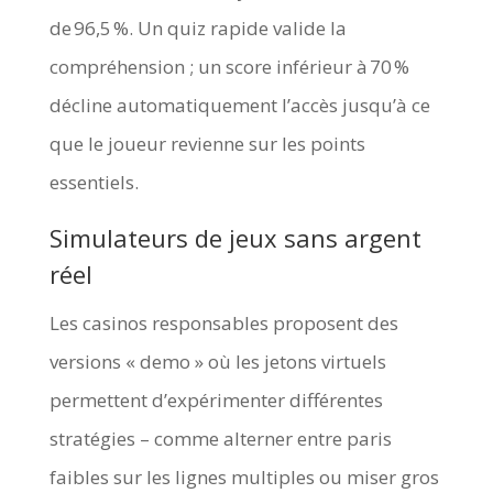
de 96,5 %. Un quiz rapide valide la
compréhension ; un score inférieur à 70 %
décline automatiquement l’accès jusqu’à ce
que le joueur revienne sur les points
essentiels.
Simulateurs de jeux sans argent
réel
Les casinos responsables proposent des
versions « demo » où les jetons virtuels
permettent d’expérimenter différentes
stratégies – comme alterner entre paris
faibles sur les lignes multiples ou miser gros