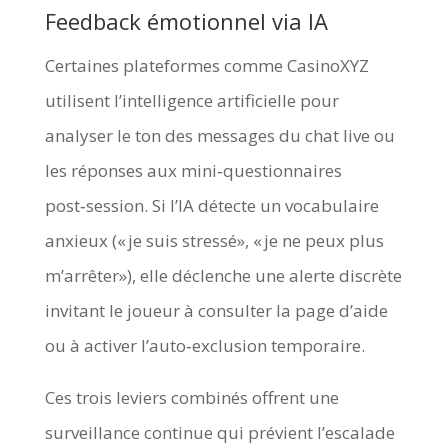
Feedback émotionnel via IA
Certaines plateformes comme CasinoXYZ
utilisent l’intelligence artificielle pour
analyser le ton des messages du chat live ou
les réponses aux mini‑questionnaires
post‑session. Si l’IA détecte un vocabulaire
anxieux (« je suis stressé», « je ne peux plus
m’arrêter»), elle déclenche une alerte discrète
invitant le joueur à consulter la page d’aide
ou à activer l’auto‑exclusion temporaire.
Ces trois leviers combinés offrent une
surveillance continue qui prévient l’escalade