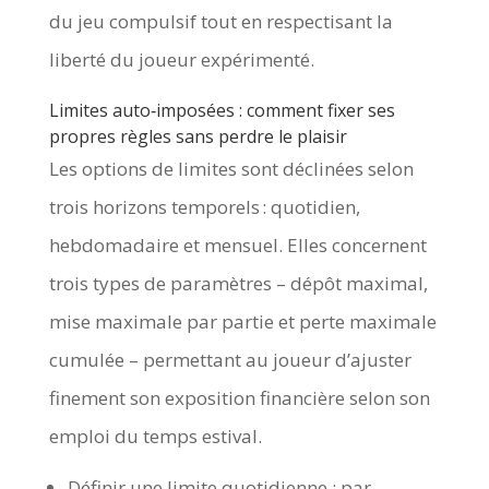
du jeu compulsif tout en respectisant la
liberté du joueur expérimenté.
Limites auto‑imposées : comment fixer ses
propres règles sans perdre le plaisir
Les options de limites sont déclinées selon
trois horizons temporels : quotidien,
hebdomadaire et mensuel. Elles concernent
trois types de paramètres – dépôt maximal,
mise maximale par partie et perte maximale
cumulée – permettant au joueur d’ajuster
finement son exposition financière selon son
emploi du temps estival.
Définir une limite quotidienne : par