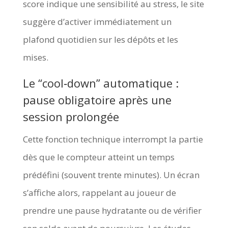
score indique une sensibilité au stress, le site
suggère d’activer immédiatement un
plafond quotidien sur les dépôts et les
mises.
Le “cool‑down” automatique :
pause obligatoire après une
session prolongée
Cette fonction technique interrompt la partie
dès que le compteur atteint un temps
prédéfini (souvent trente minutes). Un écran
s’affiche alors, rappelant au joueur de
prendre une pause hydratante ou de vérifier