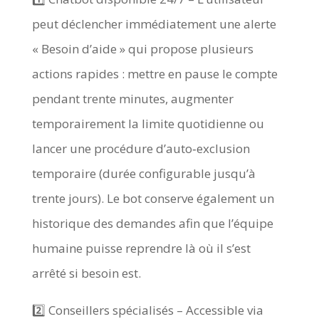
peut déclencher immédiatement une alerte
« Besoin d’aide » qui propose plusieurs
actions rapides : mettre en pause le compte
pendant trente minutes, augmenter
temporairement la limite quotidienne ou
lancer une procédure d’auto‑exclusion
temporaire (durée configurable jusqu’à
trente jours). Le bot conserve également un
historique des demandes afin que l’équipe
humaine puisse reprendre là où il s’est
arrêté si besoin est.
2️⃣ Conseillers spécialisés – Accessible via