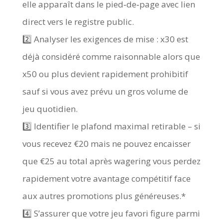
elle apparaît dans le pied‑de‑page avec lien
direct vers le registre public.
2️⃣ Analyser les exigences de mise : x30 est
déjà considéré comme raisonnable alors que
x50 ou plus devient rapidement prohibitif
sauf si vous avez prévu un gros volume de
jeu quotidien.
3️⃣ Identifier le plafond maximal retirable – si
vous recevez €20 mais ne pouvez encaisser
que €25 au total après wagering vous perdez
rapidement votre avantage compétitif face
aux autres promotions plus généreuses.*
4️⃣ S’assurer que votre jeu favori figure parmi