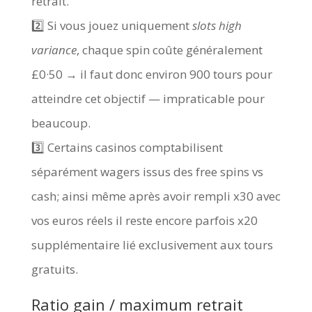
retrait.
2️⃣ Si vous jouez uniquement
slots high
variance
, chaque spin coûte généralement
£0·50 → il faut donc environ 900 tours pour
atteindre cet objectif — impraticable pour
beaucoup.
3️⃣ Certains casinos comptabilisent
séparément wagers issus des free spins vs
cash; ainsi même après avoir rempli x30 avec
vos euros réels il reste encore parfois x20
supplémentaire lié exclusivement aux tours
gratuits.
Ratio gain / maximum retrait