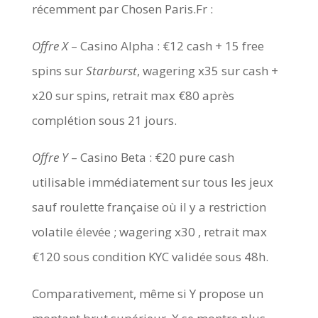
récemment par Chosen Paris.Fr :
Offre X
– Casino Alpha : €12 cash + 15 free
spins sur
Starburst
, wagering x35 sur cash +
x20 sur spins, retrait max €80 après
complétion sous 21 jours.
Offre Y
– Casino Beta : €20 pure cash
utilisable immédiatement sur tous les jeux
sauf roulette française où il y a restriction
volatile élevée ; wagering x30 , retrait max
€120 sous condition KYC validée sous 48h.
Comparativement, même si Y propose un