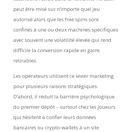
peut être misé sur n’importe quel jeu
autorisé alors que les free spins sont
confinés à une ou deux machines spécifiques
avec souvent une volatilité élevée qui rend
difficile la conversion rapide en gains
retirables.
Les opérateurs utilisent ce levier marketing
pour plusieurs raisons stratégiques.
D’abord, il réduit la barrière psychologique
du premier dépôt – surtout chez les joueurs
qui hésitent à confier leurs données
bancaires ou crypto‑wallets à un site