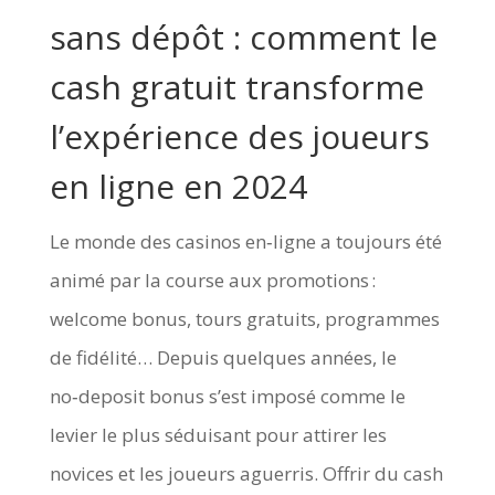
sans dépôt : comment le
cash gratuit transforme
l’expérience des joueurs
en ligne en 2024
Le monde des casinos en‑ligne a toujours été
animé par la course aux promotions :
welcome bonus, tours gratuits, programmes
de fidélité… Depuis quelques années, le
no‑deposit bonus s’est imposé comme le
levier le plus séduisant pour attirer les
novices et les joueurs aguerris. Offrir du cash