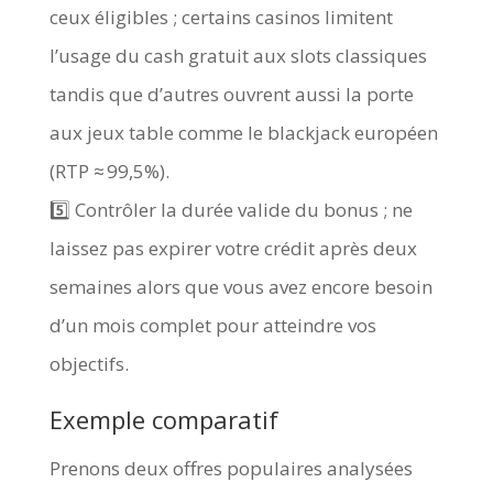
ceux éligibles ; certains casinos limitent
l’usage du cash gratuit aux slots classiques
tandis que d’autres ouvrent aussi la porte
aux jeux table comme le blackjack européen
(RTP ≈ 99,5%).
5️⃣ Contrôler la durée valide du bonus ; ne
laissez pas expirer votre crédit après deux
semaines alors que vous avez encore besoin
d’un mois complet pour atteindre vos
objectifs.
Exemple comparatif
Prenons deux offres populaires analysées