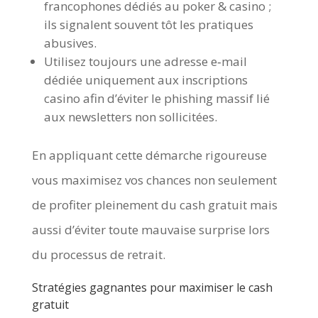
francophones dédiés au poker & casino ;
ils signalent souvent tôt les pratiques
abusives.
Utilisez toujours une adresse e‑mail
dédiée uniquement aux inscriptions
casino afin d’éviter le phishing massif lié
aux newsletters non sollicitées.
En appliquant cette démarche rigoureuse
vous maximisez vos chances non seulement
de profiter pleinement du cash gratuit mais
aussi d’éviter toute mauvaise surprise lors
du processus de retrait.
Stratégies gagnantes pour maximiser le cash
gratuit