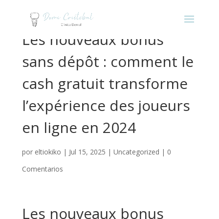
Les nouveaux bonus
sans dépôt : comment le
cash gratuit transforme
l’expérience des joueurs
en ligne en 2024
por
eltiokiko
|
Jul 15, 2025
|
Uncategorized
|
0
Comentarios
Les nouveaux bonus