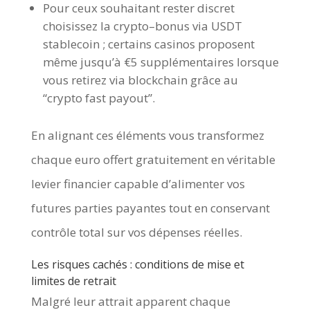
Pour ceux souhaitant rester discret
choisissez la crypto–bonus via USDT
stablecoin ; certains casinos proposent
même jusqu’à €5 supplémentaires lorsque
vous retirez via blockchain grâce au
“crypto fast payout”.
En alignant ces éléments vous transformez
chaque euro offert gratuitement en véritable
levier financier capable d’alimenter vos
futures parties payantes tout en conservant
contrôle total sur vos dépenses réelles.
Les risques cachés : conditions de mise et
limites de retrait
Malgré leur attrait apparent chaque