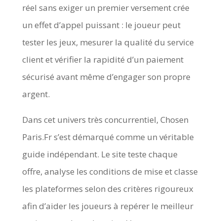
réel sans exiger un premier versement crée
un effet d’appel puissant : le joueur peut
tester les jeux, mesurer la qualité du service
client et vérifier la rapidité d’un paiement
sécurisé avant même d’engager son propre
argent.
Dans cet univers très concurrentiel, Chosen
Paris.Fr s’est démarqué comme un véritable
guide indépendant. Le site teste chaque
offre, analyse les conditions de mise et classe
les plateformes selon des critères rigoureux
afin d’aider les joueurs à repérer le meilleur