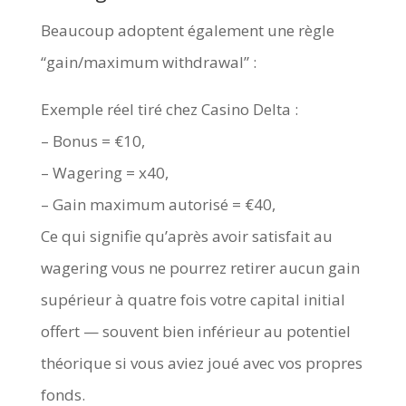
Beaucoup adoptent également une règle
“gain/maximum withdrawal” :
Exemple réel tiré chez Casino Delta :
– Bonus = €10,
– Wagering = x40,
– Gain maximum autorisé = €40,
Ce qui signifie qu’après avoir satisfait au
wagering vous ne pourrez retirer aucun gain
supérieur à quatre fois votre capital initial
offert — souvent bien inférieur au potentiel
théorique si vous aviez joué avec vos propres
fonds.