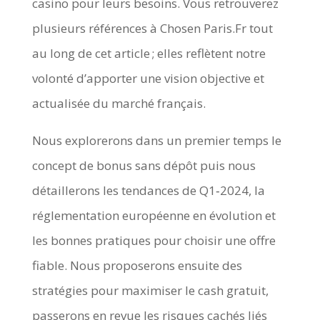
casino pour leurs besoins. Vous retrouverez
plusieurs références à Chosen Paris.Fr tout
au long de cet article ; elles reflètent notre
volonté d’apporter une vision objective et
actualisée du marché français.
Nous explorerons dans un premier temps le
concept de bonus sans dépôt puis nous
détaillerons les tendances de Q1‑2024, la
réglementation européenne en évolution et
les bonnes pratiques pour choisir une offre
fiable. Nous proposerons ensuite des
stratégies pour maximiser le cash gratuit,
passerons en revue les risques cachés liés