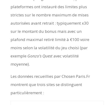
plateformes ont instauré des limites plus
strictes sur le nombre maximum de mises
autorisées avant retrait : typiquement x30
sur le montant du bonus mais avec un
plafond maximal retiré limité à €100 voire
moins selon la volatilité du jeu choisi (par
exemple
Gonzo’s Quest
avec volatilité
moyenne).
Les données recueillies par Chosen Paris.Fr
montrent que trois sites se distinguent
particulièrement :