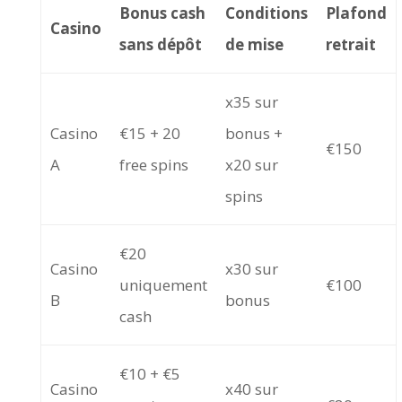
Bonus cash
Conditions
Plafond
Casino
sans dépôt
de mise
retrait
x35 sur
Casino
€15 + 20
bonus +
€150
A
free spins
x20 sur
spins
€20
Casino
x30 sur
uniquement
€100
B
bonus
cash
€10 + €5
Casino
x40 sur