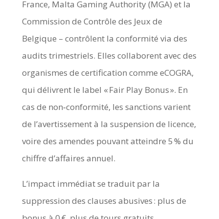
France, Malta Gaming Authority (MGA) et la
Commission de Contrôle des Jeux de
Belgique – contrôlent la conformité via des
audits trimestriels. Elles collaborent avec des
organismes de certification comme eCOGRA,
qui délivrent le label « Fair Play Bonus ». En
cas de non‑conformité, les sanctions varient
de l’avertissement à la suspension de licence,
voire des amendes pouvant atteindre 5 % du
chiffre d’affaires annuel.
L’impact immédiat se traduit par la
suppression des clauses abusives : plus de
bonus à 0 €, plus de tours gratuits