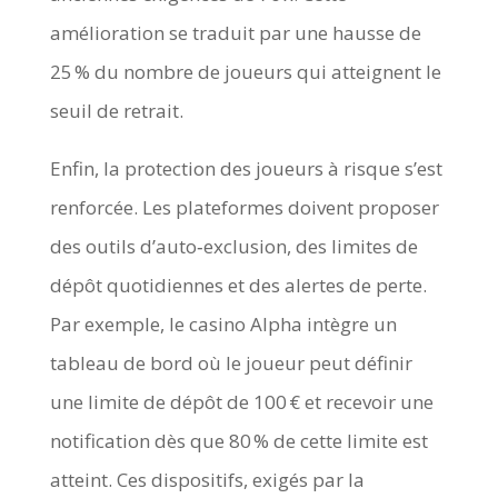
amélioration se traduit par une hausse de
25 % du nombre de joueurs qui atteignent le
seuil de retrait.
Enfin, la protection des joueurs à risque s’est
renforcée. Les plateformes doivent proposer
des outils d’auto‑exclusion, des limites de
dépôt quotidiennes et des alertes de perte.
Par exemple, le casino Alpha intègre un
tableau de bord où le joueur peut définir
une limite de dépôt de 100 € et recevoir une
notification dès que 80 % de cette limite est
atteint. Ces dispositifs, exigés par la