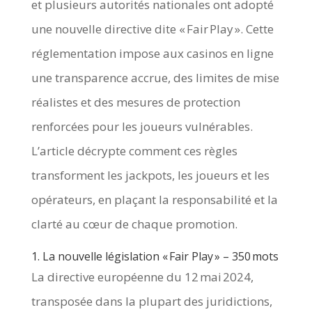
et plusieurs autorités nationales ont adopté
une nouvelle directive dite « Fair Play ». Cette
réglementation impose aux casinos en ligne
une transparence accrue, des limites de mise
réalistes et des mesures de protection
renforcées pour les joueurs vulnérables.
L’article décrypte comment ces règles
transforment les jackpots, les joueurs et les
opérateurs, en plaçant la responsabilité et la
clarté au cœur de chaque promotion.
1. La nouvelle législation « Fair Play » – 350 mots
La directive européenne du 12 mai 2024,
transposée dans la plupart des juridictions,