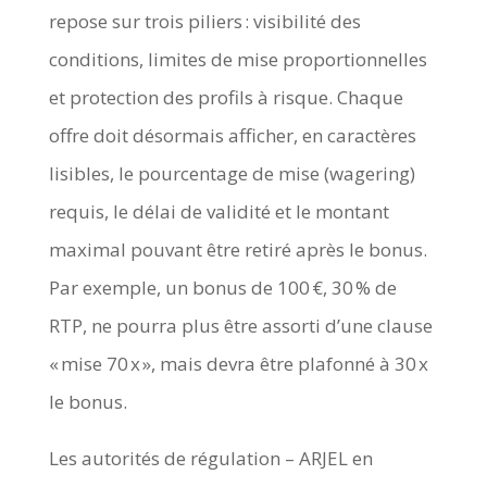
repose sur trois piliers : visibilité des
conditions, limites de mise proportionnelles
et protection des profils à risque. Chaque
offre doit désormais afficher, en caractères
lisibles, le pourcentage de mise (wagering)
requis, le délai de validité et le montant
maximal pouvant être retiré après le bonus.
Par exemple, un bonus de 100 €, 30 % de
RTP, ne pourra plus être assorti d’une clause
« mise 70 x », mais devra être plafonné à 30 x
le bonus.
Les autorités de régulation – ARJEL en