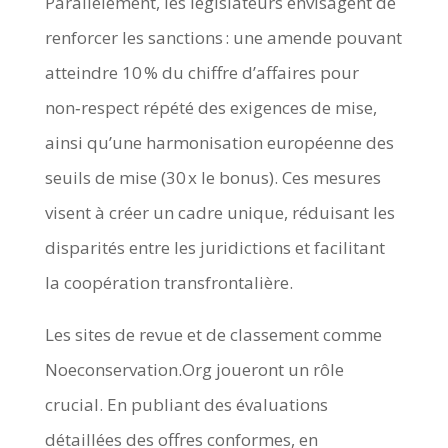
Parallèlement, les législateurs envisagent de
renforcer les sanctions : une amende pouvant
atteindre 10 % du chiffre d’affaires pour
non‑respect répété des exigences de mise,
ainsi qu’une harmonisation européenne des
seuils de mise (30 x le bonus). Ces mesures
visent à créer un cadre unique, réduisant les
disparités entre les juridictions et facilitant
la coopération transfrontalière.
Les sites de revue et de classement comme
Noeconservation.Org joueront un rôle
crucial. En publiant des évaluations
détaillées des offres conformes, en