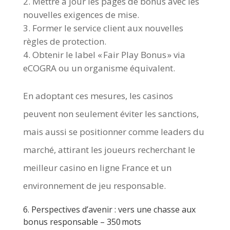
Mettre à jour les pages de bonus avec les
nouvelles exigences de mise.
Former le service client aux nouvelles
règles de protection.
Obtenir le label « Fair Play Bonus » via
eCOGRA ou un organisme équivalent.
En adoptant ces mesures, les casinos
peuvent non seulement éviter les sanctions,
mais aussi se positionner comme leaders du
marché, attirant les joueurs recherchant le
meilleur casino en ligne France et un
environnement de jeu responsable.
6. Perspectives d’avenir : vers une chasse aux
bonus responsable – 350 mots