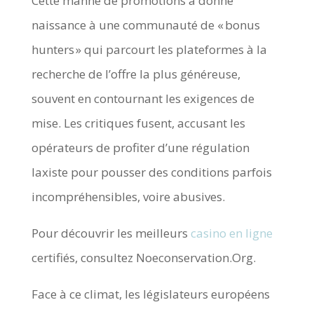
Cette manne de promotions a donné
naissance à une communauté de « bonus
hunters » qui parcourt les plateformes à la
recherche de l’offre la plus généreuse,
souvent en contournant les exigences de
mise. Les critiques fusent, accusant les
opérateurs de profiter d’une régulation
laxiste pour pousser des conditions parfois
incompréhensibles, voire abusives.
Pour découvrir les meilleurs
casino en ligne
certifiés, consultez Noeconservation.Org.
Face à ce climat, les législateurs européens