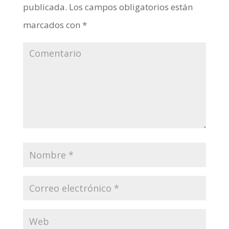
publicada.
Los campos obligatorios están
marcados con
*