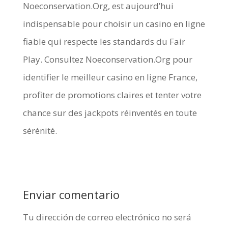
Noeconservation.Org, est aujourd’hui
indispensable pour choisir un casino en ligne
fiable qui respecte les standards du Fair
Play. Consultez Noeconservation.Org pour
identifier le meilleur casino en ligne France,
profiter de promotions claires et tenter votre
chance sur des jackpots réinventés en toute
sérénité.
Enviar comentario
Tu dirección de correo electrónico no será