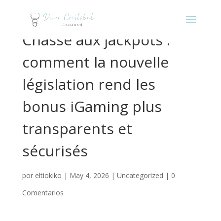
Chasse aux jackpots :
comment la nouvelle
législation rend les
bonus iGaming plus
transparents et
sécurisés
por
eltiokiko
|
May 4, 2026
|
Uncategorized
|
0
Comentarios