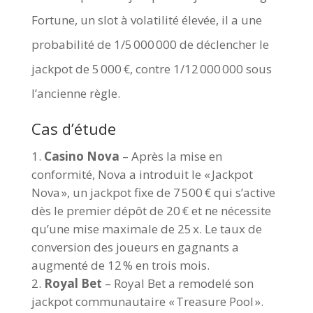
Fortune, un slot à volatilité élevée, il a une
probabilité de 1/5 000 000 de déclencher le
jackpot de 5 000 €, contre 1/12 000 000 sous
l’ancienne règle.
Cas d’étude
Casino Nova
– Après la mise en
conformité, Nova a introduit le « Jackpot
Nova », un jackpot fixe de 7 500 € qui s’active
dès le premier dépôt de 20 € et ne nécessite
qu’une mise maximale de 25 x. Le taux de
conversion des joueurs en gagnants a
augmenté de 12 % en trois mois.
Royal Bet
– Royal Bet a remodelé son
jackpot communautaire « Treasure Pool ».